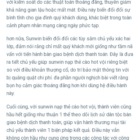
với kiểm soát do các thuật toán thoáng đãng, thuyên giảm
khả năng gian lậu hoặc mất mát. Điều này biến đổi đổi sự
bình tĩnh cho gia đình quý khách dùng, khác biệt trong toàn
cảnh phạm nhân mạng càng ngày phức tạp.
hơn nữa, Sunwin biến đổi đổi các tùy sắm chủ yếu xác hai
lớp, đảm nói rằng chỉ mất quý khách mới giống như tầm nã
vấn với tiến hành bàn giao bệnh dịch thanh toán. Đây là đưa
ra tiết chủ yếu giúp sunwin nạp thẻ cào hot vội riêng biệt
so với điều khoản thượng cổ, do trí bảo mật thông tin với
bị quăng quật chi phí. đa phần người nghịch bài viết rằng
bọn họ cảm giác thoáng đãng hơn khi dùng hệ điều hành
này.
Cuối cùng, với sunwin nạp thẻ cào hot vội, thành viên cũng
hầu hết giống như thuận 1 thể theo dõi lịch sử dân tộc bàn
giao bệnh dịch thanh toán, giúp vận hành thương mại tài
chủ yếu thành viên 1 biện pháp kết quả. Điều này vẫn
không còn hầu như cung ứng trong các công tác với công