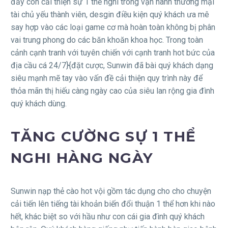
đấy còn cải thiện sự 1 thể nghi trong vận hành thương mại
tài chủ yếu thành viên, desgin điều kiện quý khách ưa mê
say hợp vào các loại game cơ mà hoàn toàn không bị phân
vai trung phong do các băn khoăn khoa học. Trong toàn
cảnh cạnh tranh với tuyên chiến với cạnh tranh hot bức của
địa cầu cá 24/7}{đặt cược, Sunwin đã bài quý khách dạng
siêu mạnh mẽ tay vào vấn đề cải thiện quy trình này để
thỏa mãn thị hiếu càng ngày cao của siêu lan rộng gia đình
quý khách dùng.
TĂNG CƯỜNG SỰ 1 THỂ
NGHI HÀNG NGÀY
Sunwin nạp thẻ cào hot vội gồm tác dụng cho cho chuyện
cải tiến lên tiếng tài khoản biến đổi thuận 1 thể hơn khi nào
hết, khác biệt so với hầu như con cái gia đình quý khách