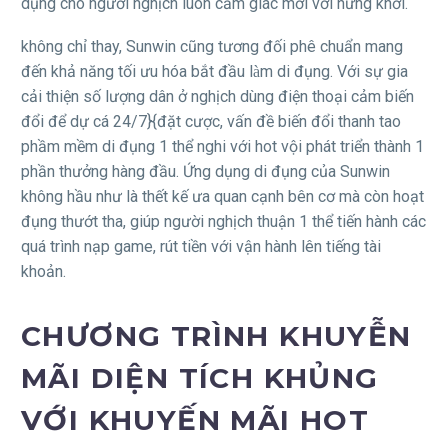
dụng cho người nghịch luôn cảm giác mới với hứng khởi.
không chỉ thay, Sunwin cũng tương đối phê chuẩn mang
đến khả năng tối ưu hóa bắt đầu làm di đụng. Với sự gia
cải thiện số lượng dân ở nghịch dùng điện thoại cảm biến
đổi để dự cá 24/7}{đặt cược, vấn đề biến đổi thanh tao
phầm mềm di đụng 1 thể nghi với hot vội phát triển thành 1
phần thưởng hàng đầu. Ứng dụng di đụng của Sunwin
không hầu như là thết kế ưa quan cạnh bên cơ mà còn hoạt
đụng thướt tha, giúp người nghịch thuận 1 thể tiến hành các
quá trình nạp game, rút tiền với vận hành lên tiếng tài
khoản.
CHƯƠNG TRÌNH KHUYỄN
MÃI DIỆN TÍCH KHỦNG
VỚI KHUYẾN MÃI HOT