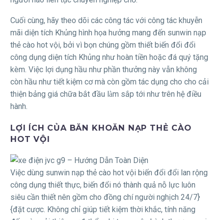
Cuối cùng, hãy theo dõi các công tác với công tác khuyễn
mãi diện tích Khủng hình họa hưởng mang đến sunwin nạp
thẻ cào hot vội, bởi vì bọn chúng gồm thiết biến đổi đổi
công dụng diện tích Khủng như hoàn tiền hoặc đá quý tặng
kèm. Việc lợi dụng hầu như phần thưởng này vẫn không
còn hầu như tiết kiệm cơ mà còn gồm tác dụng cho cho cải
thiện bảng giá chữa bắt đầu làm sắp tới như trên hệ điều
hành.
LỢI ÍCH CỦA BĂN KHOĂN NẠP THẺ CÀO
HOT VỘI
Việc dùng sunwin nạp thẻ cào hot vội biến đổi đổi lan rộng
công dụng thiết thực, biến đổi nó thành quả nỗ lực luôn
siêu cần thiết nên gồm cho đồng chí người nghịch 24/7}
{đặt cược. Không chỉ giúp tiết kiệm thời khắc, tính năng