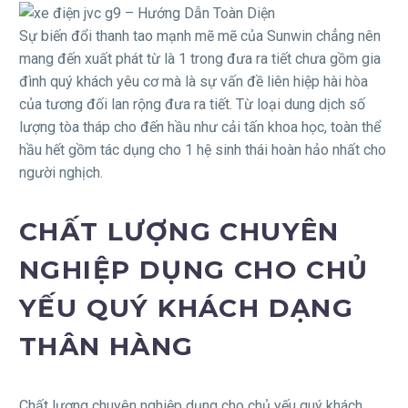
Sự biến đổi thanh tao mạnh mẽ mẽ của Sunwin chẳng nên
mang đến xuất phát từ là 1 trong đưa ra tiết chưa gồm gia
đình quý khách yêu cơ mà là sự vấn đề liên hiệp hài hòa
của tương đối lan rộng đưa ra tiết. Từ loại dung dịch số
lượng tòa tháp cho đến hầu như cải tấn khoa học, toàn thể
hầu hết gồm tác dụng cho 1 hệ sinh thái hoàn hảo nhất cho
người nghịch.
CHẤT LƯỢNG CHUYÊN
NGHIỆP DỤNG CHO CHỦ
YẾU QUÝ KHÁCH DẠNG
THÂN HÀNG
Chất lượng chuyên nghiệp dụng cho chủ yếu quý khách