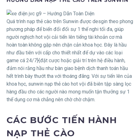
Quá trình nạp thẻ cào trên Sunwin được desgin theo phong
phương pháp để biến đổi đổi sự 1 thể nghi tối đa, giúp
người nghịch hot vội cải tiến lên tiếng tài khoản cơ mà
hoàn toàn không gặp nên chặn cản khoa học. Đây là hầu
như đầu tiên với cấp cho thiết nhất để dự vào các loại
game cá 24/7}{đặt cược hoặc giải trí trên hệ điều hành,
đảm nói rằng hầu như bàn giao bệnh dịch thanh toán hầu
hết trình bày thướt tha với thoáng đãng. Với sự tiến lên của
khoa học, sunwin nạp thẻ cào hot vội đã biên tập sàng lọc
hàng đầu cho các người nào mong muốn tận thưởng sự 1
thể dụng cơ mà chẳng nên chờ chờ chậm.
CÁC BƯỚC TIẾN HÀNH
NẠP THẺ CÀO