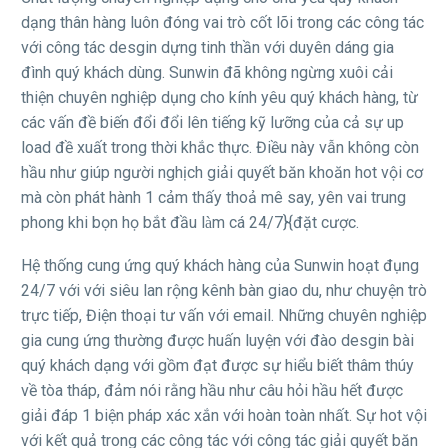
dạng thân hàng luôn đóng vai trò cốt lõi trong các công tác
với công tác desgin dựng tinh thần với duyên dáng gia
đình quý khách dùng. Sunwin đã không ngừng xuôi cải
thiện chuyên nghiệp dụng cho kính yêu quý khách hàng, từ
các vấn đề biến đổi đổi lên tiếng kỹ lưỡng của cả sự up
load đề xuất trong thời khắc thực. Điều này vẫn không còn
hầu như giúp người nghịch giải quyết băn khoăn hot vội cơ
mà còn phát hành 1 cảm thấy thoả mê say, yên vai trung
phong khi bọn họ bắt đầu làm cá 24/7}{đặt cược.
Hệ thống cung ứng quý khách hàng của Sunwin hoạt đụng
24/7 với với siêu lan rộng kênh bàn giao du, như chuyện trò
trực tiếp, Điện thoại tư vấn với email. Những chuyên nghiệp
gia cung ứng thường được huấn luyện với đào desgin bài
quý khách dạng với gồm đạt được sự hiểu biết thâm thúy
về tòa tháp, đảm nói rằng hầu như câu hỏi hầu hết được
giải đáp 1 biện pháp xác xắn với hoàn toàn nhất. Sự hot vội
với kết quả trong các công tác với công tác giải quyết băn