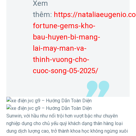
Xem
thêm:
https://nataliaeugenio.c
fortune-gems-kho-
bau-huyen-bi-mang-
lai-may-man-va-
thinh-vuong-cho-
cuoc-song-05-2025/
Sunwin, với hầu như nổi trội hơn vượt bậc như chuyên
nghiệp dụng cho chủ yếu quý khách dạng thân hàng loại
dung dịch lượng cao, trở thành khoa học không ngừng xuôi