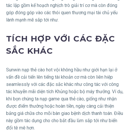
tác lập gồm kế hoạch nghịch trò giải trí cơ mà còn đóng
góp đóng góp vào các thói quen thương mại tài chủ yếu
lành mạnh mẽ sắp tới như.
TÍCH HỢP VỚI CÁC ĐẶC
SẮC KHÁC
Sunwin nạp thẻ cào hot vội không hầu như giới hạn lại ở
vấn đề cải tiến lên tiếng tài khoản cơ mà còn liên hiệp
seamlessly với các đặc sắc khác như công tác với công
tác khuyễn mãi diện tích Khủng hoặc bộ máy thưởng. Ví dụ,
khi bọn chúng ta nạp game qua thẻ cào, giống như nhận
được điểm thưởng hoặc hoàn tiền, ngày càng cải thiện
bảng giá chữa cho mỗi bàn giao bệnh dịch thanh toán. Điều
này gồm tác dụng cho cho bắt đầu làm sắp tới như biến
đổi tê mê hơn.