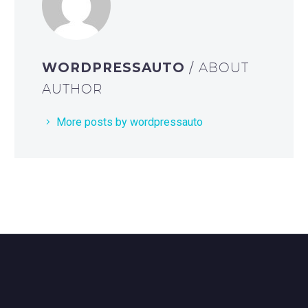
WORDPRESSAUTO
/ ABOUT
AUTHOR
More posts by wordpressauto