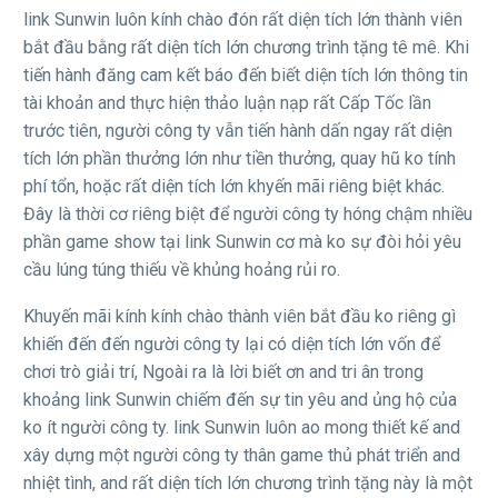
link Sunwin luôn kính chào đón rất diện tích lớn thành viên
bắt đầu bằng rất diện tích lớn chương trình tặng tê mê. Khi
tiến hành đăng cam kết báo đến biết diện tích lớn thông tin
tài khoản and thực hiện thảo luận nạp rất Cấp Tốc lần
trước tiên, người công ty vẫn tiến hành dấn ngay rất diện
tích lớn phần thưởng lớn như tiền thưởng, quay hũ ko tính
phí tổn, hoặc rất diện tích lớn khyến mãi riêng biệt khác.
Đây là thời cơ riêng biệt để người công ty hóng chậm nhiều
phần game show tại link Sunwin cơ mà ko sự đòi hỏi yêu
cầu lúng túng thiếu về khủng hoảng rủi ro.
Khuyến mãi kính kính chào thành viên bắt đầu ko riêng gì
khiến đến đến người công ty lại có diện tích lớn vốn để
chơi trò giải trí, Ngoài ra là lời biết ơn and tri ân trong
khoảng link Sunwin chiếm đến sự tin yêu and ủng hộ của
ko ít người công ty. link Sunwin luôn ao mong thiết kế and
xây dựng một người công ty thân game thủ phát triển and
nhiệt tình, and rất diện tích lớn chương trình tặng này là một