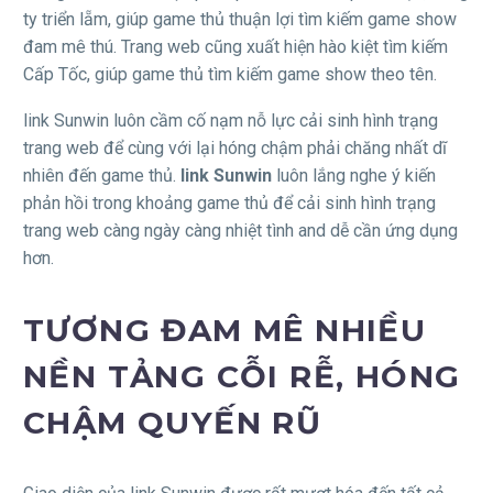
ty triển lẵm, giúp game thủ thuận lợi tìm kiếm game show
đam mê thú. Trang web cũng xuất hiện hào kiệt tìm kiếm
Cấp Tốc, giúp game thủ tìm kiếm game show theo tên.
link Sunwin luôn cầm cố nạm nỗ lực cải sinh hình trạng
trang web để cùng với lại hóng chậm phải chăng nhất dĩ
nhiên đến game thủ.
link Sunwin
luôn lắng nghe ý kiến
phản hồi trong khoảng game thủ để cải sinh hình trạng
trang web càng ngày càng nhiệt tình and dễ cần ứng dụng
hơn.
TƯƠNG ĐAM MÊ NHIỀU
NỀN TẢNG CỖI RỄ, HÓNG
CHẬM QUYẾN RŨ