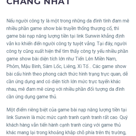
CHĂNG NHẤT
Nếu người công ty là một trong những da đình tình đam mê
nhiều phần game show bài truyền thống thượng cổ, thì
game bài nạp năng lượng tiền tại link Sunwin khẳng định
vẫn ko khiến đến người công ty tuyệt vẳng. Tại đây, người
công ty cũng xuất hiện thể tìm thấy công ty yếu nhiều phần
game show bài diện tích lớn như Tiến Lên Miền Nam,
Phỏm, Mậu Binh, Sâm Lốc, Liêng, Xì Tố… Các game show
bài cấu hình theo phong cách thức hình trạng trực quan, dễ
cần ứng dụng and có diện tích lớn mức trực tuyến khác
nhau, mê đam mê cùng với nhiều phần đối tượng da đình
cần ứng dụng game thủ.
Một điểm riêng biệt của game bài nạp năng lượng tiền tại
link Sunwin là mức mức cạnh tranh cạnh tranh rất cao. Quý
khách hàng vẫn tiến hành cạnh tranh cùng với game thủ
khác mang lại trong khoảng khắp chỗ phía trên thị trường,