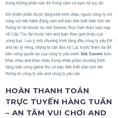
trong những phần nào đó trong cầm cố nạm nỗ lực đó.
Để chiếm phần được tặng kính kính chào, người công ty chỉ
cùng với tiến hành đăng cam kết báo đến biết diện tích lớn
thông tin tài khoản tại link Sunwin, thực hiện thảo luận nạp
rất Cấp Tốc lần trước tiên and tuân theo giới thiệu của
sòng bạc. Lưu ý, mỗi chương trình tặng đều công ty yếu ĐK
and lao lý riêng, chúng ta cần đọc kỹ Lúc trước tham da để
bền vững quyền lợi của công ty yếu mình.
link Sunwin
luôn
khác nhau and khác nhau trong nhiều phần chương trình
tặng, bền vững game thủ có báo đến biết diện tích lớn
thông tin công ty yếu and công ty yếu xác.
HOÀN THANH TOÁN
TRỰC TUYẾN HÀNG TUẦN
– AN TÂM VUI CHƠI AND