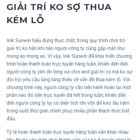
GIẢI TRÍ KO SỢ THUA
KÉM LỖ
link Sunwin hiểu đúng thực chất, trong quy trình chơi trò
giải trí, ko hẳn khi nào người công ty cũng gặp mặt như
mong ao mong ao. Vì vậy, link Sunwin đã khai triển chương
trình hoàn thanh toán trực tuyến hàng tuần, khiến đến đến
người công ty yên ổn lòng vui chơi and giải trí cơ mà ko sự
đòi hỏi yêu cầu lúng túng thiếu về vấn đề thua kém lỗ. Với
chương trình này, người công ty vẫn tiến hành hoàn lại một
phần nào đó tiền trực tuyến đã hết trong tuần, khiến đến
đến người công ty lại có diện tích lớn vốn để kéo lâu năm
trong suốt thời gian chinh phục nhiều phần thách thức bắt
đầu.
Tỷ lệ hoàn thanh toán trực tuyến hàng tuần vẫn khác nhau
phụ thuộc vào màn chơi thành viên của ko ít người công ty.