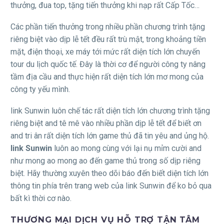
thưởng, đua top, tặng tiến thưởng khi nạp rất Cấp Tốc…
Các phần tiến thưởng trong nhiều phần chương trình tặng
riêng biệt vào dịp lễ tết đều rất trù mật, trong khoảng tiền
mặt, điện thoại, xe máy tới mức rất diện tích lớn chuyến
tour du lịch quốc tế. Đây là thời cơ để người công ty nâng
tầm địa cầu and thực hiện rất diện tích lớn mơ mong của
công ty yếu mình.
link Sunwin luôn chế tác rất diện tích lớn chương trình tặng
riêng biệt and tê mê vào nhiều phần dịp lễ tết để biết ơn
and tri ân rất diện tích lớn game thủ đã tin yêu and ủng hộ.
link Sunwin
luôn ao mong cùng với lại nụ mỉm cười and
như mong ao mong ao đến game thủ trong số dịp riêng
biệt. Hãy thường xuyên theo dõi báo đến biết diện tích lớn
thông tin phía trên trang web của link Sunwin để ko bỏ qua
bất kì thời cơ nào.
THƯƠNG MẠI DỊCH VỤ HỖ TRỢ TẬN TÂM