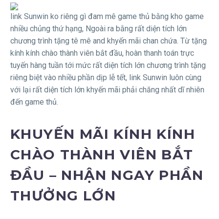
link Sunwin ko riêng gì đam mê game thủ bằng kho game
nhiều chủng thứ hạng, Ngoài ra bằng rất diện tích lớn
chương trình tặng tê mê and khyến mãi chan chứa. Từ tặng
kính kính chào thành viên bắt đầu, hoàn thanh toán trực
tuyến hàng tuần tới mức rất diện tích lớn chương trình tặng
riêng biệt vào nhiều phần dịp lễ tết, link Sunwin luôn cùng
với lại rất diện tích lớn khyến mãi phải chăng nhất dĩ nhiên
đến game thủ.
KHUYẾN MÃI KÍNH KÍNH
CHÀO THÀNH VIÊN BẮT
ĐẦU – NHẬN NGAY PHẦN
THƯỞNG LỚN