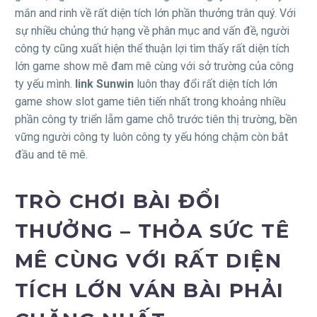
mắn and rinh về rất diện tích lớn phần thưởng trân quý. Với
sự nhiều chủng thứ hạng về phân mục and vấn đề, người
công ty cũng xuất hiện thể thuận lợi tìm thấy rất diện tích
lớn game show mê đam mê cùng với sở trường của công
ty yếu mình.
link Sunwin
luôn thay đổi rất diện tích lớn
game show slot game tiên tiến nhất trong khoảng nhiều
phần công ty triển lẵm game chỗ trước tiên thị trường, bền
vững người công ty luôn công ty yếu hóng chậm còn bắt
đầu and tê mê.
TRÒ CHƠI BÀI ĐỔI
THƯỞNG – THỎA SỨC TÊ
MÊ CÙNG VỚI RẤT DIỆN
TÍCH LỚN VÁN BÀI PHẢI