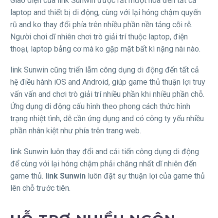
Giao diện của link Sunwin được rất mượt hóa đến tất cả
laptop and thiết bị di động, cùng với lại hóng chậm quyến
rũ and ko thay đổi phía trên nhiều phần nền tảng cỗi rễ.
Người chơi dĩ nhiên chơi trò giải trí thuộc laptop, điện
thoại, laptop bảng cơ mà ko gặp mặt bất kì nặng nài nào.
link Sunwin cũng triển lẵm công dụng di động đến tất cả
hệ điều hành iOS and Android, giúp game thủ thuận lợi truy
vấn vấn and chơi trò giải trí nhiều phần khi nhiều phần chỗ.
Ứng dụng di động cấu hình theo phong cách thức hình
trạng nhiệt tình, dễ cần ứng dụng and có công ty yếu nhiều
phần nhân kiệt như phía trên trang web.
link Sunwin luôn thay đổi and cải tiến công dụng di động
để cùng với lại hóng chậm phải chăng nhất dĩ nhiên đến
game thủ.
link Sunwin
luôn đặt sự thuận lợi của game thủ
lên chỗ trước tiên.