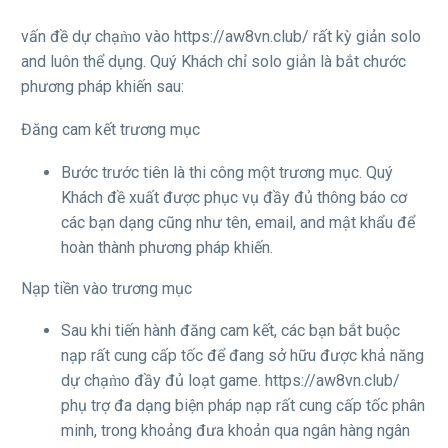
vấn đề dự chạm̀o vào https://aw8vn.club/ rất kỳ giản solo
and luôn thể dụng. Quý Khách chỉ solo giản là bắt chước
phương pháp khiến sau:
Đăng cam kết trương mục
Bước trước tiên là thi công một trương mục. Quý
Khách đề xuất được phục vụ đầy đủ thông báo cơ
các bạn dạng cũng như tên, email, and mật khẩu để
hoàn thành phương pháp khiến.
Nạp tiền vào trương mục
Sau khi tiến hành đăng cam kết, các bạn bắt buộc
nạp rất cung cấp tốc để đang sở hữu được khả năng
dự chạm̀o đầy đủ loạt game. https://aw8vn.club/
phụ trợ đa dạng biện pháp nạp rất cung cấp tốc phân
minh, trong khoảng đưa khoản qua ngân hàng ngân