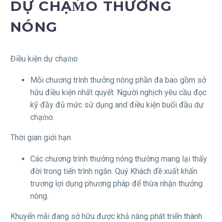
DỰ CHẠM̀O THƯỞNG
NÓNG
Điều kiện dự chạm̀o
Mỗi chương trình thưởng nóng phần đa bao gồm sở
hữu điều kiện nhất quyết. Người nghịch yêu cầu đọc
kỹ đầy đủ mức sử dụng and điều kiện buổi đầu dự
chạm̀o.
Thời gian giới hạn
Các chương trình thưởng nóng thường mang lại thấy
đời trong tiến trình ngắn. Quý Khách đề xuất khẩn
trương lợi dụng phương pháp để thừa nhận thưởng
nóng.
Khuyến mãi đang sở hữu được khả năng phát triển thành