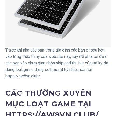
Trước khi nhà các bạn trong gia đình các bạn đi sâu hơn
vào từng điều tỉ mỷ của website này, hãy để phía tôi đưa
các bạn vào chưa gian nhộn nhịp and thu hút của rất kỳ đa
dạng loạt game đang sở hữu rất kỳ nhiều sẵn tại
https://aw8vn.club/.
CÁC THƯỜNG XUYÊN
MỤC LOẠT GAME TẠI
HTTPS://AW8VN.CLUB/