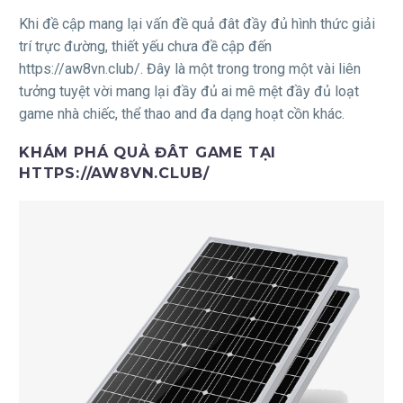
Khi đề cập mang lại vấn đề quả đât đầy đủ hình thức giải
trí trực đường, thiết yếu chưa đề cập đến
https://aw8vn.club/. Đây là một trong trong một vài liên
tưởng tuyệt vời mang lại đầy đủ ai mê mệt đầy đủ loạt
game nhà chiếc, thể thao and đa dạng hoạt cồn khác.
KHÁM PHÁ QUẢ ĐÂT GAME TẠI
HTTPS://AW8VN.CLUB/