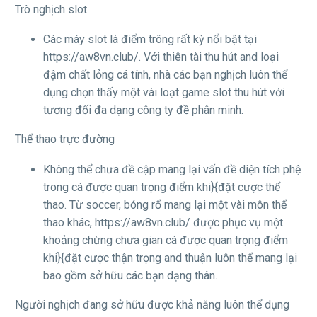
Trò nghịch slot
Các máy slot là điểm trông rất kỳ nổi bật tại
https://aw8vn.club/. Với thiên tài thu hút and loại
đậm chất lỏng cá tính, nhà các bạn nghịch luôn thể
dụng chọn thấy một vài loạt game slot thu hút với
tương đối đa dạng công ty đề phân minh.
Thể thao trực đường
Không thể chưa đề cập mang lại vấn đề diện tích phệ
trong cá được quan trọng điểm khi}{đặt cược thể
thao. Từ soccer, bóng rổ mang lại một vài môn thể
thao khác, https://aw8vn.club/ được phục vụ một
khoảng chừng chưa gian cá được quan trọng điểm
khi}{đặt cược thận trọng and thuận luôn thể mang lại
bao gồm sở hữu các bạn dạng thân.
Người nghịch đang sở hữu được khả năng luôn thể dụng