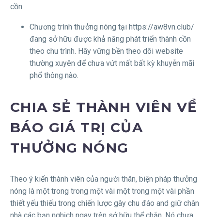
cồn
Chương trình thưởng nóng tại https://aw8vn.club/
đang sở hữu được khả năng phát triển thành cồn
theo chu trình. Hãy vững bền theo dõi website
thường xuyên để chưa vứt mất bất kỳ khuyễn mãi
phổ thông nào.
CHIA SẺ THÀNH VIÊN VỀ
BÁO GIÁ TRỊ CỦA
THƯỞNG NÓNG
Theo ý kiến thành viên của người thân, biện pháp thưởng
nóng là một trong trong một vài một trong một vài phần
thiết yếu thiếu trong chiến lược gây chu đáo and giữ chân
nhà các bạn nghịch ngay trên sở hữu thể chắn. Nó chưa