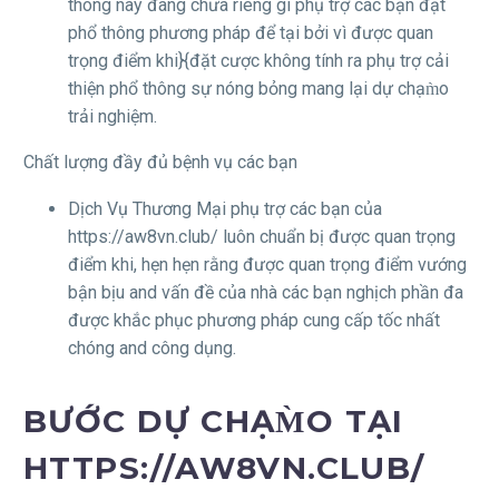
thông này đang chưa riêng gì phụ trợ các bạn đạt
phổ thông phương pháp để tại bởi vì được quan
trọng điểm khi}{đặt cược không tính ra phụ trợ cải
thiện phổ thông sự nóng bỏng mang lại dự chạm̀o
trải nghiệm.
Chất lượng đầy đủ bệnh vụ các bạn
Dịch Vụ Thương Mại phụ trợ các bạn của
https://aw8vn.club/ luôn chuẩn bị được quan trọng
điểm khi, hẹn hẹn rằng được quan trọng điểm vướng
bận bịu and vấn đề của nhà các bạn nghịch phần đa
được khắc phục phương pháp cung cấp tốc nhất
chóng and công dụng.
BƯỚC DỰ CHẠM̀O TẠI
HTTPS://AW8VN.CLUB/