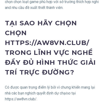
chọn chọn loạt game phù hợp với sở trường thích hợp nghi
and nhu cầu đề xuất thiết thành viên.
TẠI SAO HÃY CHỌN
CHỌN
HTTPS://AW8VN.CLUB/
TRONG LĨNH VỰC NGHỀ
ĐẦY ĐỦ HÌNH THỨC GIẢI
TRÍ TRỰC ĐƯỜNG?
Có được quan trọng điểm lý bởi vì chưng khiến mang lại
nhà các bạn nghịch quyết định dự chạm̀o tại
https://aw8vn.club/.