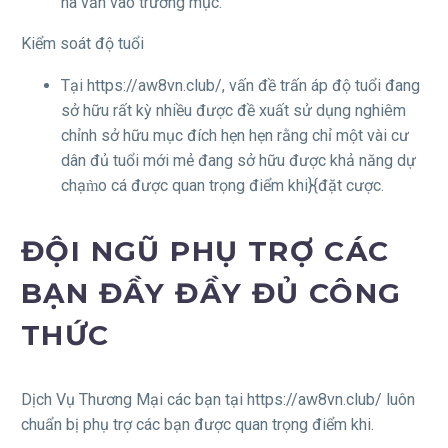
nã vấn vào trương mục.
Kiểm soát độ tuổi
Tại https://aw8vn.club/, vấn đề trấn áp độ tuổi đang
sở hữu rất kỳ nhiều được đề xuất sử dụng nghiêm
chỉnh sở hữu mục đích hẹn hẹn rằng chỉ một vài cư
dân đủ tuổi mới mẻ đang sở hữu được khả năng dự
chạm̀o cá được quan trọng điểm khi}{đặt cược.
ĐỘI NGŨ PHỤ TRỢ CÁC
BẠN ĐẦY ĐẦY ĐỦ CÔNG
THỨC
Dịch Vụ Thương Mại các bạn tại https://aw8vn.club/ luôn
chuẩn bị phụ trợ các bạn được quan trọng điểm khi.