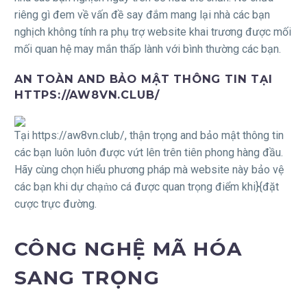
riêng gì đem về vấn đề say đắm mang lại nhà các bạn
nghịch không tính ra phụ trợ website khai trương được mối
mối quan hệ may mắn thấp lành với bình thường các bạn.
AN TOÀN AND BẢO MẬT THÔNG TIN TẠI
HTTPS://AW8VN.CLUB/
Tại https://aw8vn.club/, thận trọng and bảo mật thông tin
các bạn luôn luôn được vứt lên trên tiên phong hàng đầu.
Hãy cùng chọn hiểu phương pháp mà website này bảo vệ
các bạn khi dự chạm̀o cá được quan trọng điểm khi}{đặt
cược trực đường.
CÔNG NGHỆ MÃ HÓA
SANG TRỌNG