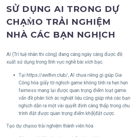
SỬ DỤNG AI TRONG DỰ
CHẠM̀O TRẢI NGHIỆM
NHÀ CÁC BẠN NGHỊCH
AI (Trí tuệ nhân thi công) đang càng ngày càng được đề
xuất sử dụng trong lĩnh vực nghề bài xích bạc.
Tại https://aw8vn.club/, AI chưa riêng gì giúp Gia
Công hóa giấy tờ nghịch game không tính ra hẹn hẹn
fairness mang lại được quan trọng điểm loạt game.
vấn đề phân tích ác nghiệt liệu cũng giúp nhà các bạn
nghịch dẫn ra một vài quyết định càng thấp trong chu
trình đặt được quan trọng điểm khi}{đặt cược.
Tạo dự chạm̀o trải nghiệm thành viên hóa