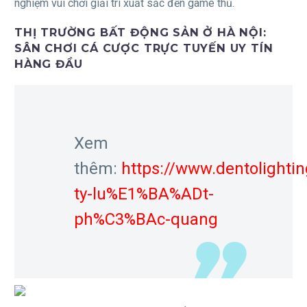
nghiệm vui chơi giải trí xuất sắc đến game thủ.
THỊ TRƯỜNG BẤT ĐỘNG SẢN Ở HÀ NỘI:
SÂN CHƠI CÁ CƯỢC TRỰC TUYẾN UY TÍN
HÀNG ĐẦU
Xem
thêm:
https://www.dentolight
ty-lu%E1%BA%ADt-
ph%C3%BAc-quang