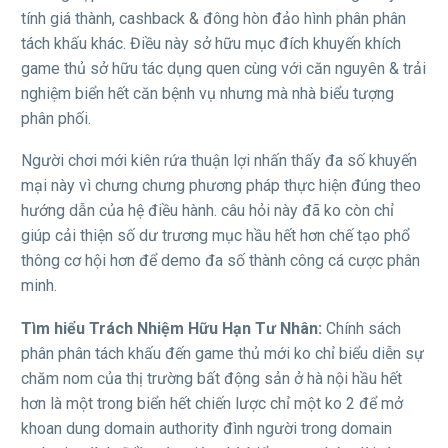
tính giá thành, cashback & đông hòn đảo hình phân phân
tách khấu khác. Điều này sở hữu mục đích khuyến khích
game thủ sở hữu tác dụng quen cùng với căn nguyên & trải
nghiệm biển hết căn bệnh vụ nhưng mà nhà biểu tượng
phân phối.
Người chơi mới kiên rứa thuận lợi nhấn thấy đa số khuyến
mại này vì chưng chưng phương pháp thực hiện đúng theo
hướng dẫn của hệ điều hành. câu hỏi này đã ko còn chỉ
giúp cải thiện số dư trương mục hầu hết hơn chế tạo phổ
thông cơ hội hơn để demo đa số thành công cá cược phân
minh.
Tìm hiểu Trách Nhiệm Hữu Hạn Tư Nhân:
Chính sách
phân phân tách khấu đến game thủ mới ko chỉ biểu diễn sự
chăm nom của thị trường bất động sản ở hà nội hầu hết
hơn là một trong biển hết chiến lược chỉ một ko 2 để mở
khoan dung domain authority đình người trong domain