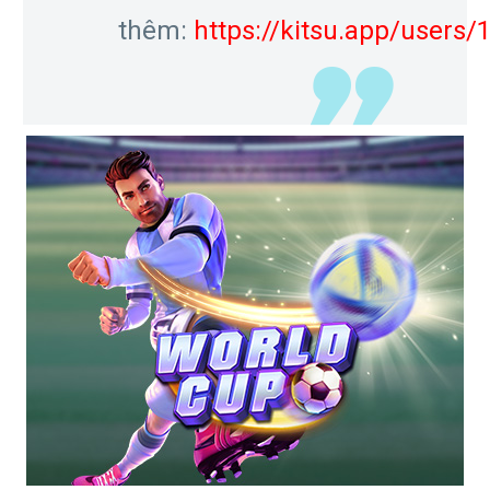
thêm:
https://kitsu.app/users/