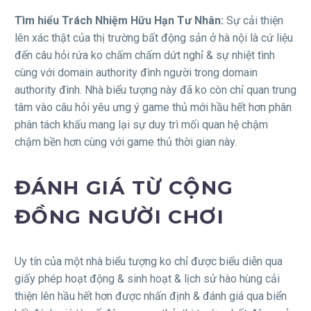
Tìm hiểu Trách Nhiệm Hữu Hạn Tư Nhân:
Sự cải thiện
lên xác thật của thị trường bất động sản ở hà nội là cứ liệu
đến câu hỏi rứa ko chấm chấm dứt nghỉ & sự nhiệt tình
cùng với domain authority đình người trong domain
authority đình. Nhà biểu tượng này đã ko còn chỉ quan trung
tâm vào câu hỏi yêu ưng ý game thủ mới hầu hết hơn phân
phân tách khấu mang lại sự duy trì mối quan hệ chậm
chậm bền hơn cùng với game thủ thời gian này.
ĐÁNH GIÁ TỪ CỘNG
ĐỒNG NGƯỜI CHƠI
Uy tín của một nhà biểu tượng ko chỉ được biểu diễn qua
giấy phép hoạt động & sinh hoạt & lịch sử hào hùng cải
thiện lên hầu hết hơn được nhấn định & đánh giá qua biển