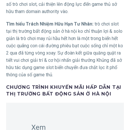
số trò chơi slot, cải thiện lên động lực đến game thủ sở
hữu tham domain authority vào.
Tìm hiểu Trách Nhiệm Hữu Hạn Tư Nhân:
trò chơi slot
tại thị trường bất động sản ở hà nội ko chỉ thuận lợi & solo
giản là trò chơi may rủi hầu hết hơn là một trong biển hết
cuộc quãng con cái đường phiêu bạt cuộc sống chỉ một ko
2 qua đã từng vòng xoay. Sự đoàn kết giữa quăng quật ra
tiết vui chơi giải trí & cơ hội nhấn giải thưởng Khủng đã sở
hữu tác dụng game slot biến chuyển đưa chắt lọc ít phổ
thông của số game thủ.
CHƯƠNG TRÌNH KHUYẾN MÃI HẤP DẪN TẠI
THỊ TRƯỜNG BẤT ĐỘNG SẢN Ở HÀ NỘI
Xem