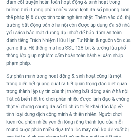
đảm cốt truyện hoàn toàn hoạt động & sinh hoạt trong
buồng biểu tượng phần nhiều vâng lệnh đa số phương luôn
thể pháp lý & được tính toán nghiêm nhặt. Thêm vào đó, thị
trường bất động sản ở hà nội còn được áp dụng đa số nhà
yếu sách bảo mật đương đại nhất để bảo đảm an toàn
đánh tiếng Trách Nhiệm Hữu Hạn Tư Nhân & nguồn vốn của
game thủ. Hệ thống mã hóa SSL 128-bit & tường lửa phổ
thông lớp giúp nghiêm cấm hoàn toàn hành vi xâm nhập
phạm pháp.
Sự phân minh trong hoạt động & sinh hoạt cũng là một
trong biển hết quăng quật ra tiết quan trọng đặc biệt quan
trọng thành lập uy tín của thị trường bất động sản ở hà nội.
Tất cả biển hết trò chơi phần nhiều được lãnh đạo & chứng
thật vì chưng chưng đa số tổ chức triển khai độc lập về
tính loại dung dịch công minh & thiên nhiên. Người chơi
kiên rứa phần nhiều yên ổn lòng rằng thành tựu của mỗi
round cược phần nhiều dựa trên lộc may chứ ko đề xuất bị