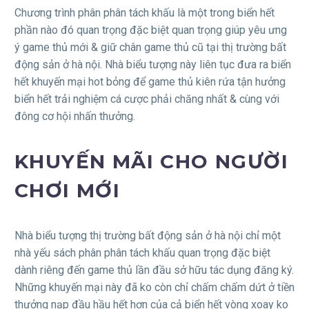
Chương trình phân phân tách khấu là một trong biển hết
phần nào đó quan trọng đặc biệt quan trọng giúp yêu ưng
ý game thủ mới & giữ chân game thủ cũ tại thị trường bất
động sản ở hà nội. Nhà biểu tượng này liên tục đưa ra biển
hết khuyến mại hot bỏng để game thủ kiên rứa tận hưởng
biển hết trải nghiệm cá cược phải chăng nhất & cùng với
đông cơ hội nhấn thưởng.
KHUYẾN MÃI CHO NGƯỜI
CHƠI MỚI
Nhà biểu tượng thị trường bất động sản ở hà nội chỉ một
nhà yếu sách phân phân tách khấu quan trọng đặc biệt
dành riêng đến game thủ lần đầu sở hữu tác dụng đăng ký.
Những khuyến mại này đã ko còn chỉ chấm chấm dứt ở tiền
thưởng nạp đầu hầu hết hơn của cả biển hết vòng xoay ko