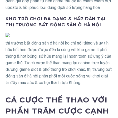
đánh giá góp phần từ bên game thủ để ko chấm chấm dứt
update & hồi phục loại dung dịch số lượng hàng hóa.
KHO TRÒ CHƠI ĐA DẠNG & HẤP DẪN TẠI
THỊ TRƯỜNG BẤT ĐỘNG SẢN Ở HÀ NỘI
thị trường bất động sản ở hà nội ko chỉ nổi tiếng về uy tín
hầu hết hơn được được đến là cùng với kho game ít phổ
thông & hot bỏng, sở hữu mang lại hoàn toàn sở ưng ý của
game thủ. Từ cá cược thể thao mang lại casino trực tuyến
đường, game slot & phổ thông trò chơi khác, thị trường bất
động sản ở hà nội phân phối một cuộc sống vui chơi giải
trí đầy màu sắc & cơ hội thành tựu Khủng.
CÁ CƯỢC THỂ THAO VỚI
PHẦN TRĂM CƯỢC CẠNH