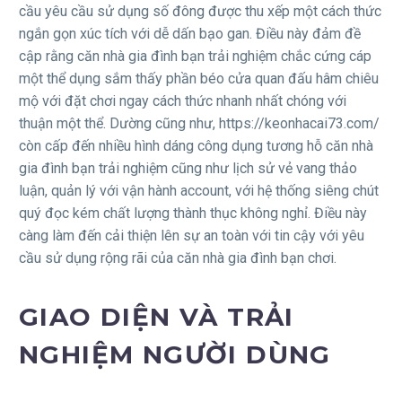
cầu yêu cầu sử dụng số đông được thu xếp một cách thức
ngắn gọn xúc tích với dễ dấn bạo gan. Điều này đảm đề
cập rằng căn nhà gia đình bạn trải nghiệm chắc cứng cáp
một thể dụng sắm thấy phần béo cửa quan đấu hâm chiêu
mộ với đặt chơi ngay cách thức nhanh nhất chóng với
thuận một thể. Dường cũng như, https://keonhacai73.com/
còn cấp đến nhiều hình dáng công dụng tương hỗ căn nhà
gia đình bạn trải nghiệm cũng như lịch sử vẻ vang thảo
luận, quản lý với vận hành account, với hệ thống siêng chút
quý đọc kém chất lượng thành thục không nghỉ. Điều này
càng làm đến cải thiện lên sự an toàn với tin cậy với yêu
cầu sử dụng rộng rãi của căn nhà gia đình bạn chơi.
GIAO DIỆN VÀ TRẢI
NGHIỆM NGƯỜI DÙNG