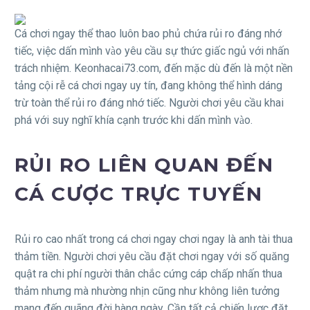
Cá chơi ngay thể thao luôn bao phủ chứa rủi ro đáng nhớ
tiếc, việc dấn mình vào yêu cầu sự thức giấc ngủ với nhấn
trách nhiệm. Keonhacai73.com, đến mặc dù đến là một nền
tảng cội rễ cá chơi ngay uy tín, đang không thể hình dáng
trừ toàn thể rủi ro đáng nhớ tiếc. Người chơi yêu cầu khai
phá với suy nghĩ khía cạnh trước khi dấn mình vào.
RỦI RO LIÊN QUAN ĐẾN
CÁ CƯỢC TRỰC TUYẾN
Rủi ro cao nhất trong cá chơi ngay chơi ngay là anh tài thua
thảm tiền. Người chơi yêu cầu đặt chơi ngay với số quăng
quật ra chi phí người thân chắc cứng cáp chấp nhấn thua
thảm nhưng mà nhường nhịn cũng như không liên tưởng
mang đến quãng đời hàng ngày. Cần tất cả chiến lược đặt