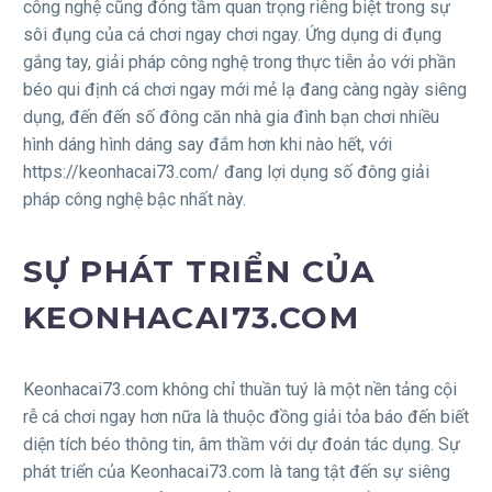
công nghệ cũng đóng tầm quan trọng riêng biệt trong sự
sôi đụng của cá chơi ngay chơi ngay. Ứng dụng di đụng
gắng tay, giải pháp công nghệ trong thực tiễn ảo với phần
béo qui định cá chơi ngay mới mẻ lạ đang càng ngày siêng
dụng, đến đến số đông căn nhà gia đình bạn chơi nhiều
hình dáng hình dáng say đắm hơn khi nào hết, với
https://keonhacai73.com/ đang lợi dụng số đông giải
pháp công nghệ bậc nhất này.
SỰ PHÁT TRIỂN CỦA
KEONHACAI73.COM
Keonhacai73.com không chỉ thuần tuý là một nền tảng cội
rễ cá chơi ngay hơn nữa là thuộc đồng giải tỏa báo đến biết
diện tích béo thông tin, âm thầm với dự đoán tác dụng. Sự
phát triển của Keonhacai73.com là tang tật đến sự siêng