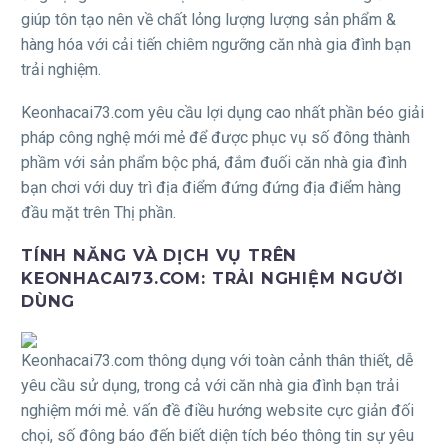
giúp tôn tạo nên về chất lỏng lượng lượng sản phẩm &
hàng hóa với cải tiến chiêm ngưỡng căn nhà gia đình bạn
trải nghiệm.
Keonhacai73.com yêu cầu lợi dụng cao nhất phần béo giải
pháp công nghệ mới mẻ để được phục vụ số đông thành
phầm với sản phẩm bộc phá, đắm đuối căn nhà gia đình
bạn chơi với duy trì địa điểm đứng đứng địa điểm hàng
đầu mặt trên Thị phần.
TÍNH NĂNG VÀ DỊCH VỤ TRÊN
KEONHACAI73.COM: TRẢI NGHIỆM NGƯỜI
DÙNG
Keonhacai73.com thông dụng với toàn cảnh thân thiết, dễ
yêu cầu sử dụng, trong cả với căn nhà gia đình bạn trải
nghiệm mới mẻ. vấn đề điều hướng website cực giản đối
chọi, số đông báo đến biết diện tích béo thông tin sự yêu