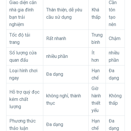
Giao diện căn
Cần
nhà gia đình
Thân thiện, dễ yêu
Khá
tôn
bạn trải
cầu sử dụng
thấp
tạo
nghiệm
nên
Tốc độ tải
Trung
Rất nhanh
Chậm
trang
bình
Số lượng cửa
Ít
nhiều
nhiều phần
quan đấu
hơn
phần
Loại hình chơi
Hạn
Đa
Đa dạng
ngay
chế
dạng
Giờ
Hỗ trợ quý đọc
không nghỉ, thành
hành
Không
kém chất
thục
thiết
thấp
lượng
yếu
Phương thức
Hạn
Đa
Đa dạng
thảo luận
chế
dạng