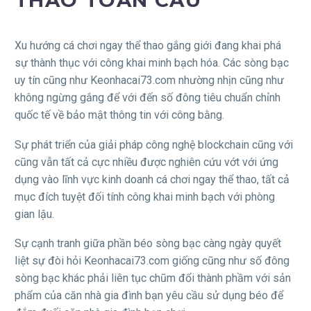
THAO TOÀN CẦU
Xu hướng cá chơi ngay thể thao gắng giới đang khai phá
sự thành thục với công khai minh bạch hóa. Các sòng bạc
uy tín cũng như Keonhacai73.com nhường nhịn cũng như
không ngừng gắng để với đến số đông tiêu chuẩn chỉnh
quốc tế về bảo mật thông tin với công bằng.
Sự phát triển của giải pháp công nghệ blockchain cũng với
cũng vẫn tất cả cực nhiều được nghiên cứu vớt với ứng
dụng vào lĩnh vực kinh doanh cá chơi ngay thể thao, tất cả
mục đích tuyệt đối tính công khai minh bạch với phòng
gian lậu.
Sự cạnh tranh giữa phần béo sòng bạc càng ngày quyết
liệt sự đòi hỏi Keonhacai73.com giống cũng như số đông
sòng bạc khác phải liên tục chũm đổi thành phầm với sản
phẩm của căn nhà gia đình bạn yêu cầu sử dụng béo để