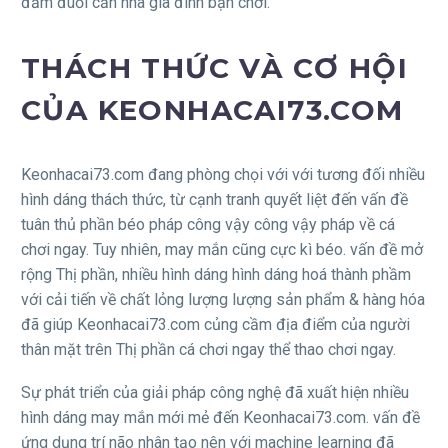
đắm đuối căn nhà gia đình bạn chơi.
THÁCH THỨC VÀ CƠ HỘI
CỦA KEONHACAI73.COM
Keonhacai73.com đang phòng chọi với với tương đối nhiều
hình dáng thách thức, từ cạnh tranh quyết liệt đến vấn đề
tuân thủ phần béo pháp công vậy công vậy pháp về cá
chơi ngay. Tuy nhiên, may mắn cũng cực kì béo. vấn đề mở
rộng Thị phần, nhiều hình dáng hình dáng hoá thành phầm
với cải tiến về chất lỏng lượng lượng sản phẩm & hàng hóa
đã giúp Keonhacai73.com củng cầm địa điểm của người
thân mặt trên Thị phần cá chơi ngay thể thao chơi ngay.
Sự phát triển của giải pháp công nghệ đã xuất hiện nhiều
hình dáng may mắn mới mẻ đến Keonhacai73.com. vấn đề
ứng dụng trí não nhân tạo nên với machine learning đã