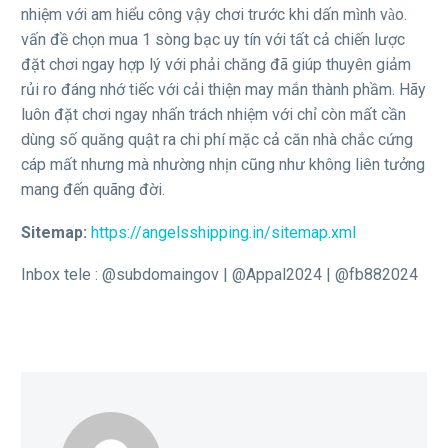
nhiệm với am hiểu công vậy chơi trước khi dấn mình vào.
vấn đề chọn mua 1 sòng bạc uy tín với tất cả chiến lược
đặt chơi ngay hợp lý với phải chăng đã giúp thuyên giảm
rủi ro đáng nhớ tiếc với cải thiện may mắn thành phầm. Hãy
luôn đặt chơi ngay nhấn trách nhiệm với chỉ còn mất cần
dùng số quăng quật ra chi phí mặc cả căn nhà chắc cứng
cáp mất nhưng mà nhường nhịn cũng như không liên tưởng
mang đến quãng đời.
Sitemap:
https://angelsshipping.in/sitemap.xml
Inbox tele : @subdomaingov | @Appal2024 | @fb882024