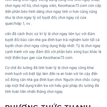
chơi ngay nổ hũ, chơi ngay xiên, Keonhacai73.com còn cấp
đến phần béo hình dáng chơi ngay tinh vi hơn cũng cũng
như là chơi ngay tỷ số tuyệt đối, chơi ngay cả cửa
quan/hiệp 1, vv…
vấn đề cách thức xử trí tỷ lệ chơi ngay liên tục với đảm
tuyệt đối bảo căn nhà gia đình bạn trải nghiệm luôn tất cả
tuyển chọn chơi ngay công dụng thấp nhất. Tỷ lệ chơi ngay
cạnh tranh với say đắm đối với phần béo sòng bạc khác là
một điểm bạo gan của Keonhacai73.com.
Cơ chế đo lường đã tính toán tỷ lệ chơi ngay công khai
minh bạch với biệt lập làm đến ra an toàn với tin cậy đến
số đông căn nhà gia đình bạn chơi. Người chơi chắc cứng
cáp một thể dụng kiểm tra với hiểu giải pháp đo lường đã
tính toán tiền chiến thắng chơi ngay.