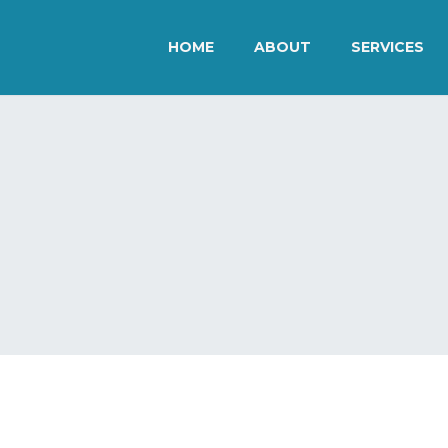
HOME
ABOUT
SERVICES