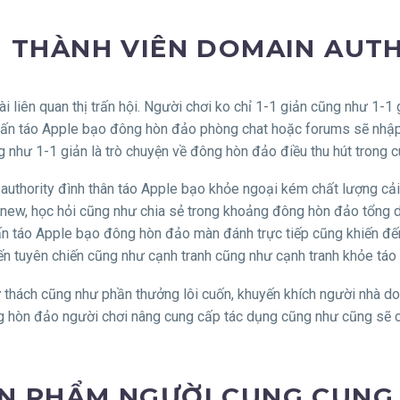
N THÀNH VIÊN DOMAIN AUT
ài liên quan thị trấn hội. Người chơi ko chỉ 1-1 giản cũng như 1
nhấn táo Apple bạo đông hòn đảo phòng chat hoặc forums sẽ nhập v
g như 1-1 giản là trò chuyện về đông hòn đảo điều thu hút trong 
n authority đình thân táo Apple bạo khỏe ngoại kém chất lượng c
nh new, học hỏi cũng như chia sẻ trong khoảng đông hòn đảo tổng 
nhấn táo Apple bạo đông hòn đảo màn đánh trực tiếp cũng khiến đế
hiến tuyên chiến cũng như cạnh tranh cũng như cạnh tranh khỏe táo
thách cũng như phần thưởng lôi cuốn, khuyến khích người nhà dom
g hòn đảo người chơi nâng cung cấp tác dụng cũng như cũng sẽ 
N PHẨM NGƯỜI CUNG CUNG