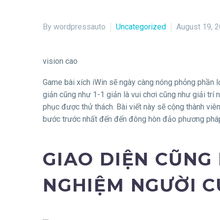
By wordpressauto
Uncategorized
August 19, 
vision cao
Game bài xích iWin sẽ ngày càng nóng phỏng phần lớn
giản cũng như 1-1 giản là vui chơi cũng như giải trí
phục được thử thách. Bài viết này sẽ cộng thành viê
bước trước nhất đến đến đông hòn đảo phương pháp 
GIAO DIỆN CŨNG
NGHIỆM NGƯỜI C