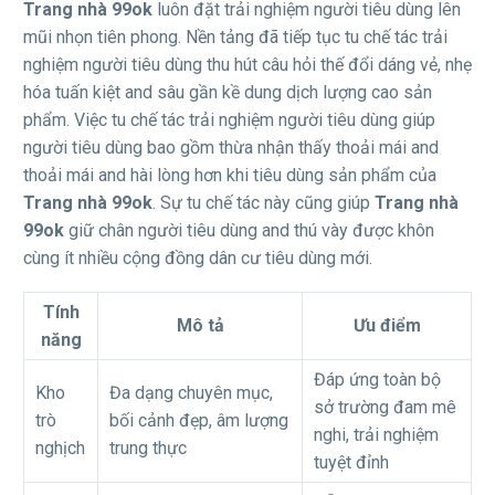
Trang nhà 99ok
luôn đặt trải nghiệm người tiêu dùng lên
mũi nhọn tiên phong. Nền tảng đã tiếp tục tu chế tác trải
nghiệm người tiêu dùng thu hút câu hỏi thế đổi dáng vẻ, nhẹ
hóa tuấn kiệt and sâu gần kề dung dịch lượng cao sản
phẩm. Việc tu chế tác trải nghiệm người tiêu dùng giúp
người tiêu dùng bao gồm thừa nhận thấy thoải mái and
thoải mái and hài lòng hơn khi tiêu dùng sản phẩm của
Trang nhà 99ok
. Sự tu chế tác này cũng giúp
Trang nhà
99ok
giữ chân người tiêu dùng and thú vày được khôn
cùng ít nhiều cộng đồng dân cư tiêu dùng mới.
Tính
Mô tả
Ưu điểm
năng
Đáp ứng toàn bộ
Kho
Đa dạng chuyên mục,
sở trường đam mê
trò
bối cảnh đẹp, âm lượng
nghi, trải nghiệm
nghịch
trung thực
tuyệt đỉnh