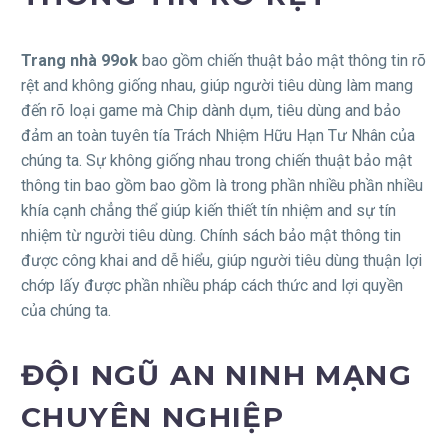
Trang nhà 99ok
bao gồm chiến thuật bảo mật thông tin rõ
rệt and không giống nhau, giúp người tiêu dùng làm mang
đến rõ loại game mà Chip dành dụm, tiêu dùng and bảo
đảm an toàn tuyên tía Trách Nhiệm Hữu Hạn Tư Nhân của
chúng ta. Sự không giống nhau trong chiến thuật bảo mật
thông tin bao gồm bao gồm là trong phần nhiều phần nhiều
khía cạnh chẳng thể giúp kiến thiết tín nhiệm and sự tín
nhiệm từ người tiêu dùng. Chính sách bảo mật thông tin
được công khai and dễ hiểu, giúp người tiêu dùng thuận lợi
chớp lấy được phần nhiều pháp cách thức and lợi quyền
của chúng ta.
ĐỘI NGŨ AN NINH MẠNG
CHUYÊN NGHIỆP