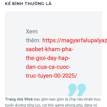
KỂ BÌNH THƯỜNG LÀ
Xem
thêm:
https://magyarfalupalya
saobet-kham-pha-
the-gioi-day-hap-
dan-cua-ca-cuoc-
truc-tuyen-00-2025/
Trang nhà 99ok
bao gồm bao gồm là Chip tiêu khiển trực
tuyến đường tổng lực, với kho game phong phú, dáng vẻ