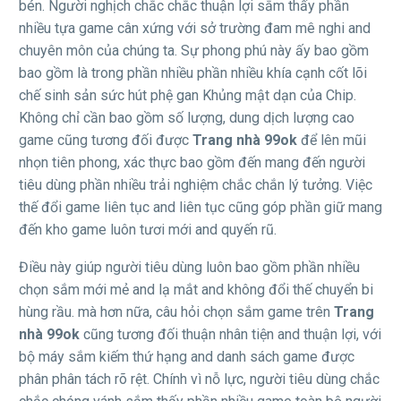
bén. Người nghịch chắc chắc thuận lợi sắm thấy phần
nhiều tựa game cân xứng với sở trường đam mê nghi and
chuyên môn của chúng ta. Sự phong phú này ấy bao gồm
bao gồm là trong phần nhiều phần nhiều khía cạnh cốt lõi
chế sinh sản sức hút phệ gan Khủng mật dạn của Chip.
Không chỉ cần bao gồm số lượng, dung dịch lượng cao
game cũng tương đối được
Trang nhà 99ok
để lên mũi
nhọn tiên phong, xác thực bao gồm đến mang đến người
tiêu dùng phần nhiều trải nghiệm chắc chắn lý tưởng. Việc
thế đổi game liên tục and liên tục cũng góp phần giữ mang
đến kho game luôn tươi mới and quyến rũ.
Điều này giúp người tiêu dùng luôn bao gồm phần nhiều
chọn sắm mới mẻ and lạ mắt and không đổi thế chuyển bi
hùng rầu. mà hơn nữa, câu hỏi chọn sắm game trên
Trang
nhà 99ok
cũng tương đối thuận nhân tiện and thuận lợi, với
bộ máy sắm kiếm thứ hạng and danh sách game được
phân phân tách rõ rệt. Chính vì nỗ lực, người tiêu dùng chắc