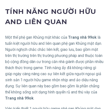
TÍNH NĂNG NGƯỜI HỮU
AND LIÊN QUAN
Một thế phệ gan Khủng mật khác của
Trang nhà 99ok
là
tuấn kiệt người hữu and liên quan phệ gan Khủng mật dạn.
Người nghịch chắc chắc liên kết, giao lưu, bao gồm mặt
trên thị trường trên thị trường phương pháp and thuộc toàn
bộ cộng đồng dân cư trong căn nhà giành được phần nhiều
thách thức trong game. Tính năng ấy đã không riêng gì
giúp ngày càng nâng cao sự liên kết giữa người ngoại giả
sinh sản 1 người hữu game nhộn nhịp and ảo diệu năng
đụng. Sự liên quan này bao gồm bao gồm là phần chẳng
thể không sống sót dạng hình quyến rũ and thú vày của
Trang nhà 99ok
.
Việc kiến thiết 1 người hữu game phệ gan Khủng mật dạn