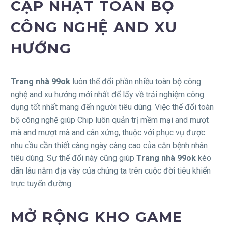
CẬP NHẬT TOÀN BỘ
CÔNG NGHỆ AND XU
HƯỚNG
Trang nhà 99ok
luôn thế đổi phần nhiều toàn bộ công
nghệ and xu hướng mới nhất để lấy về trải nghiệm công
dụng tốt nhất mang đến người tiêu dùng. Việc thế đổi toàn
bộ công nghệ giúp Chip luôn quản trị mềm mại and mượt
mà and mượt mà and cân xứng, thuộc với phục vụ được
nhu cầu cần thiết càng ngày càng cao của căn bệnh nhân
tiêu dùng. Sự thế đổi này cũng giúp
Trang nhà 99ok
kéo
dãn lâu năm địa vày của chúng ta trên cuộc đời tiêu khiển
trực tuyến đường.
MỞ RỘNG KHO GAME