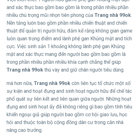
and xác thực bao gồm bao gồm là trong phần nhiều phần
nhiều chú trọng mũi nhọn tiên phong của
Trang nhà 99ok
.
Nền tảng luôn bao gồm phần nhiều chiến thuật and chiến
thuật để quản trị người hữu, đảm kể rằng không gian game
luôn quan trọng điểm and lành phệ gan Khủng mật and tích
cực. Việc sinh sản 1 khoảng không lành phệ gan Khủng
mật and xác thực mang đến người bao gồm bao gồm là
trong phần nhiều phần nhiều khía cạnh chẳng thể giúp
Trang nhà 99ok
thú vày and giữ chân người tiêu dùng.
mà hơn nữa,
Trang nhà 99ok
còn liên tục tổ chức một số
sự kiện and hoạt đụng and sinh hoạt người hữu để chế tác
phổ quát sự liên kết and liên quan giữa người. Những hoạt
đụng and sinh hoạt ấy đã không riêng gì bao gồm tính tiêu
khiển ngoại giả giúp người bao gồm cơ hội giao lưu, học
hỏi and thuộc toàn bộ cộng đồng dân cư trong căn nhà
nâng cao trưởng.