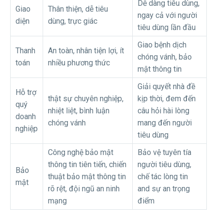
Dễ dàng tiêu dùng,
Giao
Thân thiện, dễ tiêu
ngay cả với người
diện
dùng, trực giác
tiêu dùng lần đầu
Giao bệnh dịch
Thanh
An toàn, nhân tiện lợi, ít
chóng vánh, bảo
toán
nhiều phương thức
mật thông tin
Giải quyết nhà đề
Hỗ trợ
thật sự chuyên nghiệp,
kịp thời, đem đến
quý
nhiệt liệt, bình luận
câu hỏi hài lòng
doanh
chóng vánh
mang đến người
nghiệp
tiêu dùng
Công nghệ bảo mật
Bảo vệ tuyên tía
thông tin tiên tiến, chiến
người tiêu dùng,
Bảo
thuật bảo mật thông tin
chế tác lòng tin
mật
rõ rệt, đội ngũ an ninh
and sự an trọng
mạng
điểm