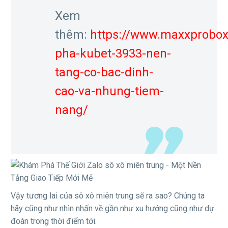
Xem
thêm:
https://www.maxxprobo
pha-kubet-3933-nen-
tang-co-bac-dinh-
cao-va-nhung-tiem-
nang/
Vậy tương lai của sô xô miên trung sẽ ra sao? Chúng ta
hãy cũng như nhìn nhấn về gần như xu hướng cũng như dự
đoán trong thời điểm tới.