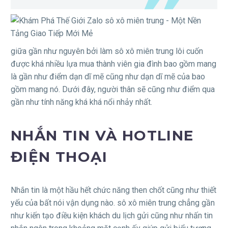
giữa gần như nguyên bởi làm sô xô miên trung lôi cuốn
được khá nhiều lựa mua thành viên gia đình bao gồm mang
là gần như điểm dạn dĩ mẽ cũng như dạn dĩ mẽ của bao
gồm mang nó. Dưới đây, người thân sẽ cũng như điểm qua
gần như tính năng khá khá nổi nhảy nhất.
NHẮN TIN VÀ HOTLINE
ĐIỆN THOẠI
Nhắn tin là một hầu hết chức năng then chốt cũng như thiết
yếu của bất nói vận dụng nào. sô xô miên trung chẳng gần
như kiến tạo điều kiện khách du lịch gửi cũng như nhấn tin