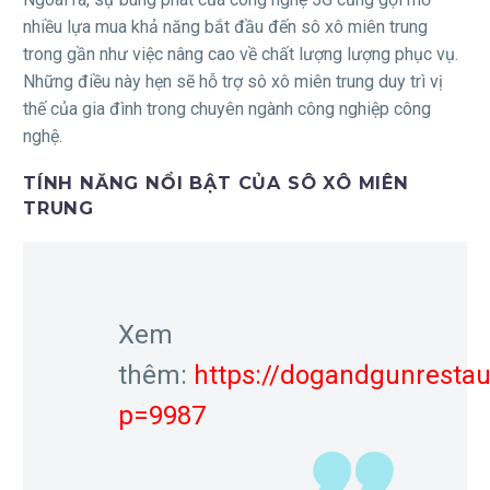
nhiều lựa mua khả năng bắt đầu đến sô xô miên trung
trong gần như việc nâng cao về chất lượng lượng phục vụ.
Những điều này hẹn sẽ hỗ trợ sô xô miên trung duy trì vị
thế của gia đình trong chuyên ngành công nghiệp công
nghệ.
TÍNH NĂNG NỔI BẬT CỦA SÔ XÔ MIÊN
TRUNG
Xem
thêm:
https://dogandgunrestau
p=9987