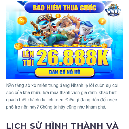
Nền tảng sô xô miên trung đang Nhanh lẹ lôi cuốn sự coi
sóc của khá nhiều lựa mua thành viên gia đình, khác biệt
quánh biệt khách du lịch teen. Điều gì đang dẫn đến việc
phổ trở nên này? Chúng ta hãy cũng như khám phá.
LỊCH SỬ HÌNH THÀNH VÀ