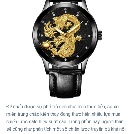
Để nhấn được sự phổ trở nên như Trên thực tiễn, sô xô
miên trung chắc kiên thay đang thực hiện nhiều lựa mua
chiến lược sale hiệu suất cao. Trong phần này, người thân
sẽ cũng như phân tích một số chiến lược truyền bá khá nổi