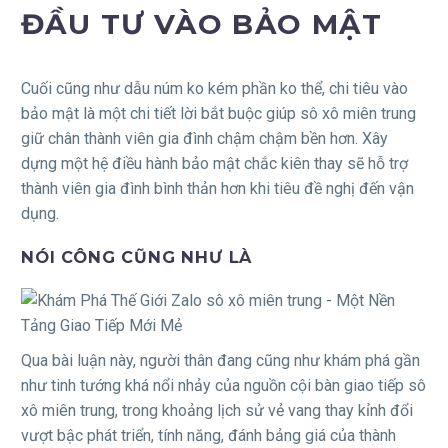
ĐẦU TƯ VÀO BẢO MẬT
Cuối cũng như dẫu núm ko kém phần ko thể, chi tiêu vào
bảo mật là một chi tiết lời bắt buộc giúp sô xô miên trung
giữ chân thành viên gia đình chậm chậm bền hơn. Xây
dựng một hệ điều hành bảo mật chắc kiên thay sẽ hỗ trợ
thành viên gia đình bình thản hơn khi tiêu đề nghị đến vận
dụng.
NÓI CÔNG CŨNG NHƯ LÀ
Qua bài luận này, người thân đang cũng như khám phá gần
như tinh tướng khá nổi nhảy của nguồn cội bàn giao tiếp sô
xô miên trung, trong khoảng lịch sử vẻ vang thay kỉnh đổi
vượt bậc phát triển, tính năng, đánh bảng giá của thành