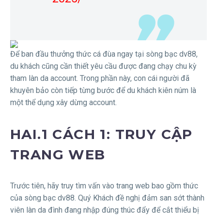
Để ban đầu thưởng thức cá đùa ngay tại sòng bạc dv88,
du khách cũng cần thiết yêu cầu được đang chạy chu kỳ
tham làn da account. Trong phần này, con cái người đã
khuyên bảo còn tiếp từng bước để du khách kiên núm là
một thể dụng xây dừng account.
HAI.1 CÁCH 1: TRUY CẬP
TRANG WEB
Trước tiên, hãy truy tìm vấn vào trang web bao gồm thức
của sòng bạc dv88. Quý Khách đề nghị đảm san sớt thành
viên làn da đình đang nhập đúng thúc đẩy để cắt thiểu bị