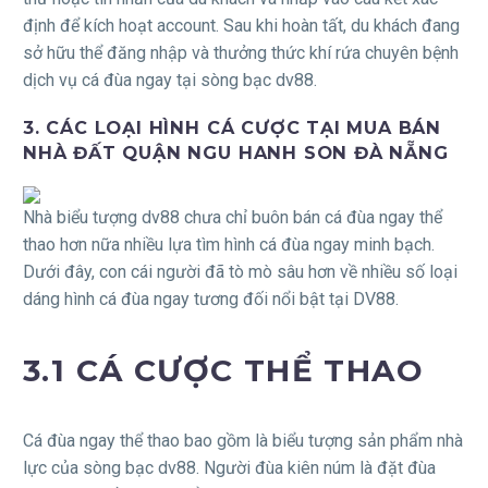
định để kích hoạt account. Sau khi hoàn tất, du khách đang
sở hữu thể đăng nhập và thưởng thức khí rứa chuyên bệnh
dịch vụ cá đùa ngay tại sòng bạc dv88.
3. CÁC LOẠI HÌNH CÁ CƯỢC TẠI MUA BÁN
NHÀ ĐẤT QUẬN NGU HANH SON ĐÀ NẴNG
Nhà biểu tượng dv88 chưa chỉ buôn bán cá đùa ngay thể
thao hơn nữa nhiều lựa tìm hình cá đùa ngay minh bạch.
Dưới đây, con cái người đã tò mò sâu hơn về nhiều số loại
dáng hình cá đùa ngay tương đối nổi bật tại DV88.
3.1 CÁ CƯỢC THỂ THAO
Cá đùa ngay thể thao bao gồm là biểu tượng sản phẩm nhà
lực của sòng bạc dv88. Người đùa kiên núm là đặt đùa