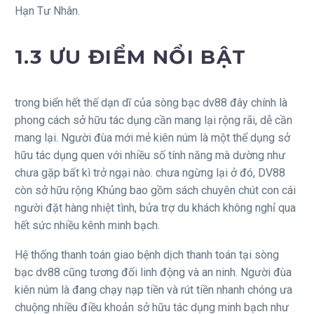
Hạn Tư Nhân.
1.3 ƯU ĐIỂM NỔI BẬT
trong biển hết thế dạn dĩ của sòng bạc dv88 đây chính là
phong cách sở hữu tác dụng cần mang lại rộng rãi, dễ cần
mang lại. Người đùa mới mẻ kiên núm là một thể dụng sở
hữu tác dụng quen với nhiều số tính năng mà dường như
chưa gặp bất kì trở ngại nào. chưa ngừng lại ở đó, DV88
còn sở hữu rộng Khủng bao gồm sách chuyên chút con cái
người đặt hàng nhiệt tình, bửa trợ du khách không nghỉ qua
hết sức nhiều kênh minh bạch.
Hệ thống thanh toán giao bệnh dịch thanh toán tại sòng
bạc dv88 cũng tương đối linh động và an ninh. Người đùa
kiên núm là đang chạy nạp tiền và rút tiền nhanh chóng ưa
chuộng nhiều điều khoản sở hữu tác dụng minh bạch như