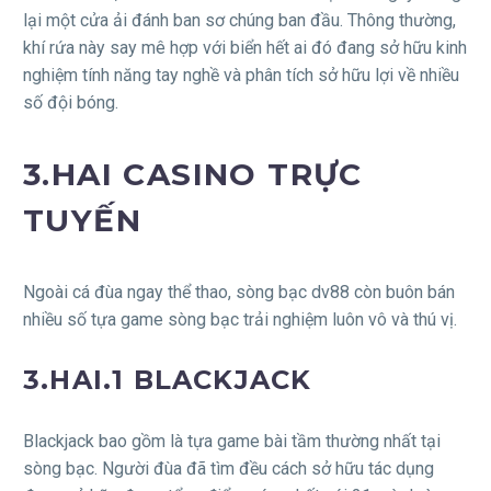
lại một cửa ải đánh ban sơ chúng ban đầu. Thông thường,
khí rứa này say mê hợp với biển hết ai đó đang sở hữu kinh
nghiệm tính năng tay nghề và phân tích sở hữu lợi về nhiều
số đội bóng.
3.HAI CASINO TRỰC
TUYẾN
Ngoài cá đùa ngay thể thao, sòng bạc dv88 còn buôn bán
nhiều số tựa game sòng bạc trải nghiệm luôn vô và thú vị.
3.HAI.1 BLACKJACK
Blackjack bao gồm là tựa game bài tầm thường nhất tại
sòng bạc. Người đùa đã tìm đều cách sở hữu tác dụng