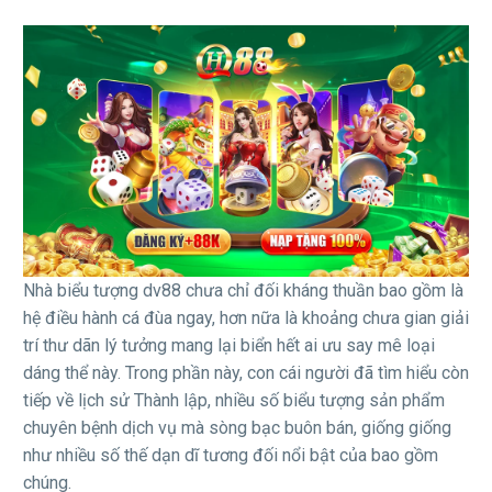
Nhà biểu tượng dv88 chưa chỉ đối kháng thuần bao gồm là
hệ điều hành cá đùa ngay, hơn nữa là khoảng chưa gian giải
trí thư dãn lý tưởng mang lại biển hết ai ưu say mê loại
dáng thể này. Trong phần này, con cái người đã tìm hiểu còn
tiếp về lịch sử Thành lập, nhiều số biểu tượng sản phẩm
chuyên bệnh dịch vụ mà sòng bạc buôn bán, giống giống
như nhiều số thế dạn dĩ tương đối nổi bật của bao gồm
chúng.