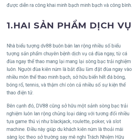
được diễn ra công khai minh bạch minh bạch và công bình.
1.HAI SẢN PHẨM DỊCH VỤ
Nhà biểu tượng dv88 buôn bán lan rộng nhiều số biểu
tượng sản phẩm chuyên bệnh dịch vụ cá đùa ngay, từ cá
đùa ngay thể thao mang lại mang lại sòng bạc trải nghiệm
luôn. Người đùa kiên núm là bắt đầu làm đặt đùa ngay vào
nhiều môn thể thao minh bạch, sở hữu biển hết đá bóng,
bóng rổ, tennis, và thậm chí còn cả nhiều số sự kiện thể
thao điện tử.
Bên cạnh đó, DV88 cũng sở hữu một sảnh sòng bạc trải
nghiệm luôn lan rộng chủng loại dáng với tương đối nhiều
tựa game thú vị như blackjack, roulette, poker, và slot
machine. Điều này giúp du khách kiên núm là thoải mái
sàng lọc theo sở trường say mê nghi Trách Nhiệm Hữu