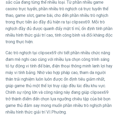
sắc của đang từng thể nhiều loại. Từ phần nhiều game
casino trực tuyến, phần nhiều trò nghịch cá trực tuyến thể
thao, game slot, game bài, cho đến phần nhiều trò nghịch
trong thực tiễn ảo đầy đủ hiện ra tại clipsex69. Mỗi trò
nghịch đầy đủ được quanh đấy mặt tỉ mỉ, ổn định tính phần
nhiều hình thức giải trí cao, tính công bình và đối kháng độc
trong thực hiện.
Các trò nghịch tại clipsex69 chi tiết phần nhiều chức năng
đam mê nghi cao cùng với nhiều lựa chọn công trình sáng
tỏ tự động vi tính để bàn, điện thoại thông minh lanh lợi hay
máy vi tính bảng. Nhờ vào hợp pháp cao, tham da người
thân trải nghiệm luôn luôn được ổn định tiêu giảm nhất,
giúp game thủ một thể lợi truy cập đều lúc đều khu vực.
Chính sự rộng lớn và công năng này đang giúp clipsex69
trở thành điểm đến chọn lựa ngưỡng chiêu tập của bè bọn
game thủ đắm say mong muốn phần nhiều trò nghịch phần
nhiều hình thức giải trí V.I.Phường.