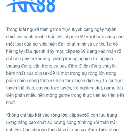
Trong loài người thân game trực tuyến càng ngày tuyên
chiến và cạnh tranh khốc liệt, clipsex69 vượt bậc cũng như
một loại của sự việc hiện đại, phát minh và uy tín. Từ hồ
hết ngày đầu quanh đấy mặt, clipsex69 đang xác nhận rõ
chỉ tiêu gây ra khoảng chừng không nghịch trò nghịch
thoáng đãng, cẩn trọng và say đắm. Điểm đáng chuyên
bẵm nhất của clipsex69 là một trong sự rộng lớn trong
phần nhiều công trình và hình thức bệnh dịch vụ, từ cá trực
tuyến thể thao, casino trực tuyến, trò nghịch slot, game bài,
đến phần nhiều nền móng game trong thực tiễn ảo tiên tiến
nhất.
Không chỉ tập kết vào rộng lớn, clipsex69 còn lưu trung
ương nâng cao chất số lượng công trình người thân trải
nghiệm. Các chương trình khyến mãi say đắm, biện pháp