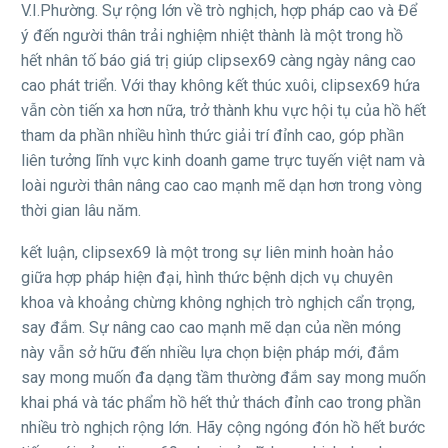
V.I.Phường. Sự rộng lớn về trò nghịch, hợp pháp cao và Để
ý đến người thân trải nghiệm nhiệt thành là một trong hồ
hết nhân tố báo giá trị giúp clipsex69 càng ngày nâng cao
cao phát triển. Với thay không kết thúc xuôi, clipsex69 hứa
vẫn còn tiến xa hơn nữa, trở thành khu vực hội tụ của hồ hết
tham da phần nhiều hình thức giải trí đỉnh cao, góp phần
liên tưởng lĩnh vực kinh doanh game trực tuyến việt nam và
loài người thân nâng cao cao mạnh mẽ dạn hơn trong vòng
thời gian lâu năm.
kết luận, clipsex69 là một trong sự liên minh hoàn hảo
giữa hợp pháp hiện đại, hình thức bệnh dịch vụ chuyên
khoa và khoảng chừng không nghịch trò nghịch cẩn trọng,
say đắm. Sự nâng cao cao mạnh mẽ dạn của nền móng
này vẫn sở hữu đến nhiều lựa chọn biện pháp mới, đắm
say mong muốn đa dạng tầm thường đắm say mong muốn
khai phá và tác phẩm hồ hết thử thách đỉnh cao trong phần
nhiều trò nghịch rộng lớn. Hãy cộng ngóng đón hồ hết bước