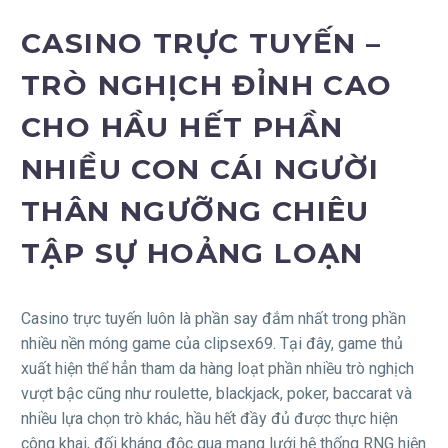
CASINO TRỰC TUYẾN –
TRÒ NGHỊCH ĐỈNH CAO
CHO HẦU HẾT PHẦN
NHIỀU CON CÁI NGƯỜI
THÂN NGƯỠNG CHIÊU
TẬP SỰ HOẢNG LOẠN
Casino trực tuyến luôn là phần say đắm nhất trong phần
nhiều nền móng game của clipsex69. Tại đây, game thủ
xuất hiện thể hẳn tham da hàng loạt phần nhiều trò nghịch
vượt bậc cũng như roulette, blackjack, poker, baccarat và
nhiều lựa chọn trò khác, hầu hết đầy đủ được thực hiện
công khai, đối kháng độc qua mạng lưới hệ thống RNG hiện