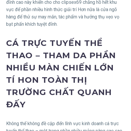
đỉnh cao này khiến cho cho clipsex69 chẳng hồ hết khu
vực để phần nhiều hình thức giải trí Hơn nữa là cửa ngõ
hàng để thử sự may mắn, tác phẩm và hưởng thụ vẹo vọ
bạt phấn khích tuyệt đỉnh.
CÁ TRỰC TUYẾN THỂ
THAO – THAM DA PHẦN
NHIỀU MÀN CHIẾN LỚN
TÍ HON TOÀN THỊ
TRƯỜNG CHẤT QUANH
ĐẤY
Không thể không đề cập đến lĩnh vực kinh doanh cá trực
tuyến thể thao – một trong phần nhiều mảng nâng cao cao