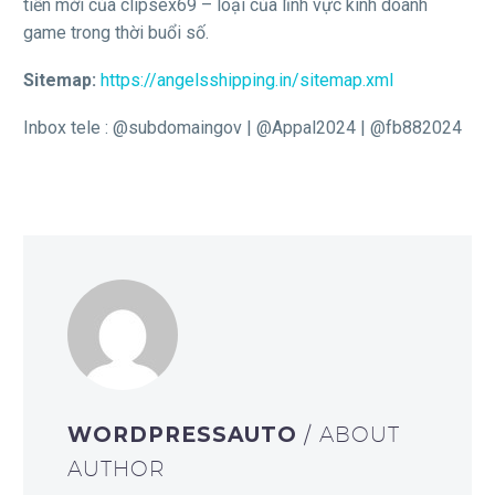
tiến mới của clipsex69 – loại của lĩnh vực kinh doanh
game trong thời buổi số.
Sitemap:
https://angelsshipping.in/sitemap.xml
Inbox tele : @subdomaingov | @Appal2024 | @fb882024
WORDPRESSAUTO
/ ABOUT
AUTHOR