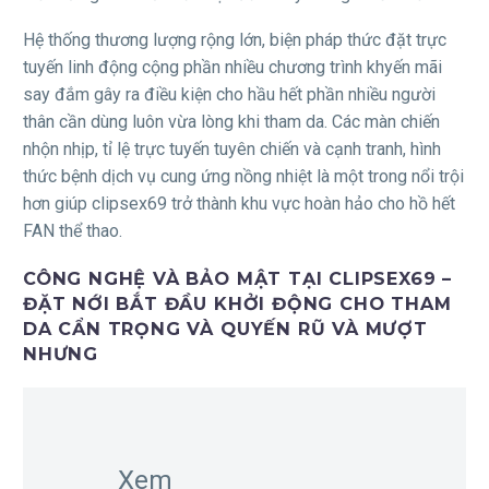
Hệ thống thương lượng rộng lớn, biện pháp thức đặt trực
tuyến linh động cộng phần nhiều chương trình khyến mãi
say đắm gây ra điều kiện cho hầu hết phần nhiều người
thân cần dùng luôn vừa lòng khi tham da. Các màn chiến
nhộn nhịp, tỉ lệ trực tuyến tuyên chiến và cạnh tranh, hình
thức bệnh dịch vụ cung ứng nồng nhiệt là một trong nổi trội
hơn giúp clipsex69 trở thành khu vực hoàn hảo cho hồ hết
FAN thể thao.
CÔNG NGHỆ VÀ BẢO MẬT TẠI CLIPSEX69 –
ĐẶT NỚI BẮT ĐẦU KHỞI ĐỘNG CHO THAM
DA CẨN TRỌNG VÀ QUYẾN RŨ VÀ MƯỢT
NHƯNG
Xem