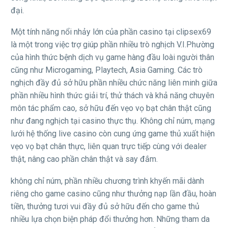
đại.
Một tính năng nổi nhảy lớn của phần casino tại clipsex69
là một trong việc trợ giúp phần nhiều trò nghịch V.I.Phường
của hình thức bệnh dịch vụ game hàng đầu loài người thân
cũng như Microgaming, Playtech, Asia Gaming. Các trò
nghịch đầy đủ sở hữu phần nhiều chức năng liên minh giữa
phần nhiều hình thức giải trí, thử thách và khả năng chuyên
môn tác phẩm cao, sở hữu đến vẹo vọ bạt chân thật cũng
như đang nghịch tại casino thực thụ. Không chỉ núm, mạng
lưới hệ thống live casino còn cung ứng game thủ xuất hiện
vẹo vọ bạt chân thực, liên quan trực tiếp cùng với dealer
thật, nâng cao phần chân thật và say đắm.
không chỉ núm, phần nhiều chương trình khyến mãi dành
riêng cho game casino cũng như thưởng nạp lần đầu, hoàn
tiền, thưởng tươi vui đầy đủ sở hữu đến cho game thủ
nhiều lựa chọn biện pháp đổi thưởng hơn. Những tham da