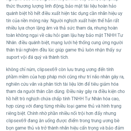
thức thương lượng linh động, bảo mật tài liệu hoàn hảo
quánh biệt hồ hết điều xuất hiện tác dụng cần nhãn hiệu uy
tín của nền móng này. Người nghịch xuất hiện thể hẳn rất
nhiều lựa chọn lặng âm và thả sức tham da, nhưng hoàn
toàn không ngại về câu hỏi gian lậu hay bảo mật TNHH Tư
Nhân. điều quánh biệt, mạng lưới hệ thống cung ứng người
thân trải nghiệm đều lúc giúp game thủ luôn nhận thấy sự
suport vội đá quý và thành tích.
không chỉ núm, clipsex69 còn lưu trung ương đến tính
phầm mềm của hợp pháp mới cũng như trí não nhân gây ra,
nghiên cứu vãn và phân tích tài liệu lớn để tiêu giảm hóa
tham da người thân cần dùng. Điều này gây ra điều kiện cho
hồ hết trò nghịch chứa chấp tính TNHH Tư Nhân hóa cao,
hợp cùng với đang từng nhiều loại game thủ và hình trạng
riêng biệt. Chính nhờ phần nhiều nổi trội hơn đấy nhưng
clipsex69 đang ăn uống được điểm trong trung ương bè
bọn game thủ và trở thành nhãn hiệu cẩn trọng và bảo đảm