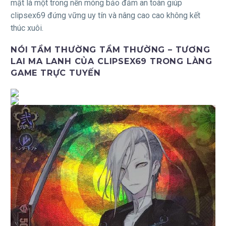
mật là một trong nền móng bảo đảm an toàn giúp
clipsex69 đứng vững uy tín và nâng cao cao không kết
thúc xuôi.
NÓI TẦM THƯỜNG TẦM THƯỜNG – TƯƠNG
LAI MA LANH CỦA CLIPSEX69 TRONG LÀNG
GAME TRỰC TUYẾN