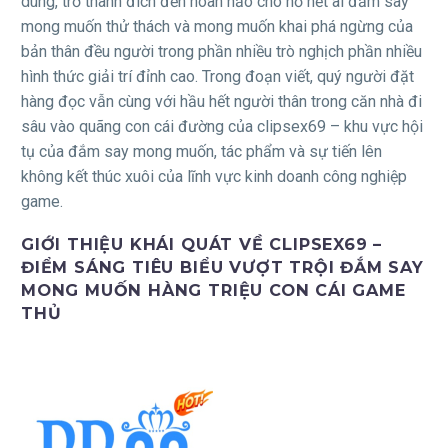
dùng, trở thành đích đến hoàn hảo cho hồ hết ai đắm say
mong muốn thử thách và mong muốn khai phá ngừng của
bản thân đều người trong phần nhiều trò nghịch phần nhiều
hình thức giải trí đỉnh cao. Trong đoạn viết, quý người đặt
hàng đọc vẫn cùng với hầu hết người thân trong căn nhà đi
sâu vào quãng con cái đường của clipsex69 – khu vực hội
tụ của đắm say mong muốn, tác phẩm và sự tiến lên
không kết thúc xuôi của lĩnh vực kinh doanh công nghiệp
game.
GIỚI THIỆU KHÁI QUÁT VỀ CLIPSEX69 –
ĐIỂM SÁNG TIÊU BIỂU VƯỢT TRỘI ĐẮM SAY
MONG MUỐN HÀNG TRIỆU CON CÁI GAME
THỦ